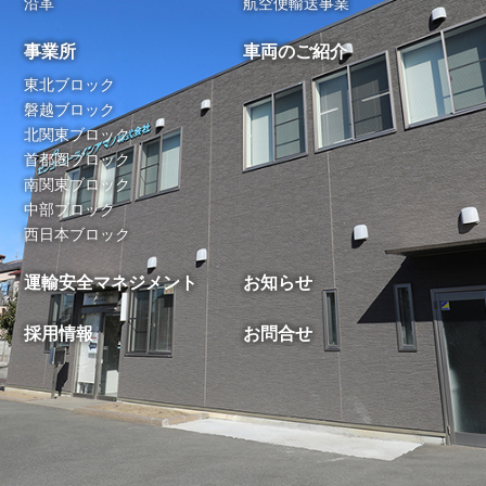
沿革
航空便輸送事業
事業所
車両のご紹介
東北ブロック
磐越ブロック
北関東ブロック
首都圏ブロック
南関東ブロック
中部ブロック
西日本ブロック
運輸安全マネジメント
お知らせ
採用情報
お問合せ