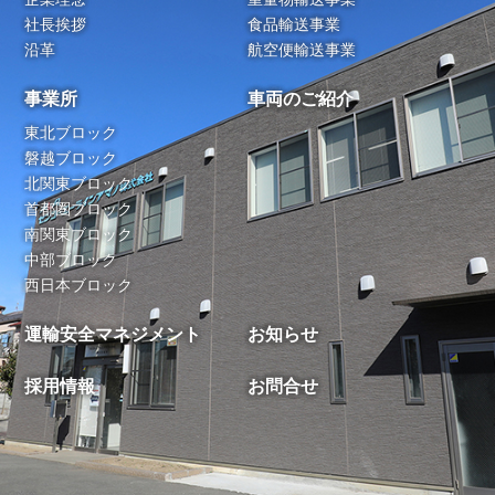
社長挨拶
食品輸送事業
沿革
航空便輸送事業
事業所
車両のご紹介
東北ブロック
磐越ブロック
北関東ブロック
首都圏ブロック
南関東ブロック
中部ブロック
西日本ブロック
運輸安全マネジメント
お知らせ
採用情報
お問合せ