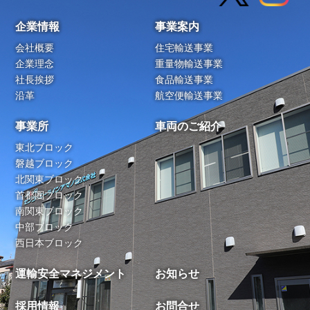
企業情報
事業案内
会社概要
住宅輸送事業
企業理念
重量物輸送事業
社長挨拶
食品輸送事業
沿革
航空便輸送事業
事業所
車両のご紹介
東北ブロック
磐越ブロック
北関東ブロック
首都圏ブロック
南関東ブロック
中部ブロック
西日本ブロック
運輸安全マネジメント
お知らせ
採用情報
お問合せ