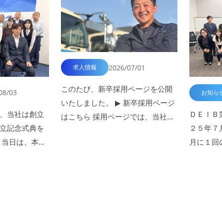
2026/07/01
求人情報
このたび、新卒採用ページを公開
08/03
お知ら
いたしました。 ▶ 新卒採用ページ
、当社は創立
ＤＥＩＢ
はこちら 採用ページでは、当社の
立記念式典を
２５年７
仕事内容や職場の雰囲気、社…
 当日は、本社
月に１回
ンラインで…
「私たち
は？…