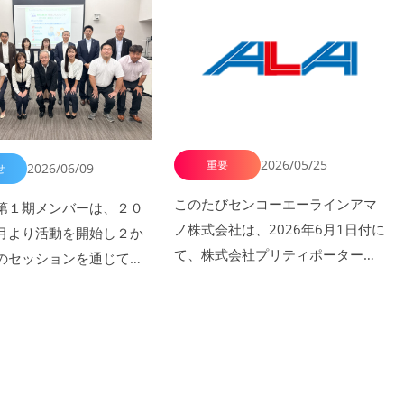
2026/05/25
重要
2026/06/09
せ
このたびセンコーエーラインアマ
第１期メンバーは、２０
ノ株式会社は、2026年6月1日付に
月より活動を開始し２か
て、株式会社プリティポーターズ
のセッションを通じて
との吸収合併ならびに株式会社…
が考えるＤＥＩＢと