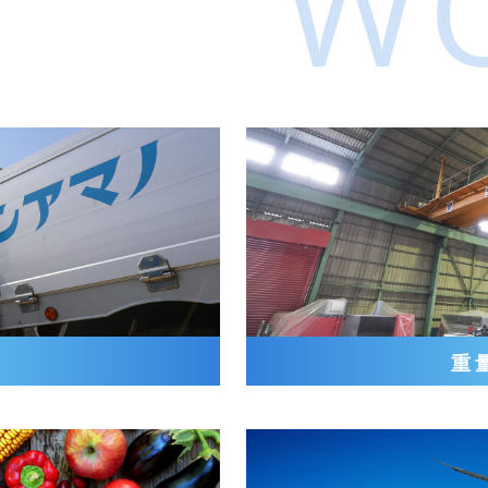
W
業
重