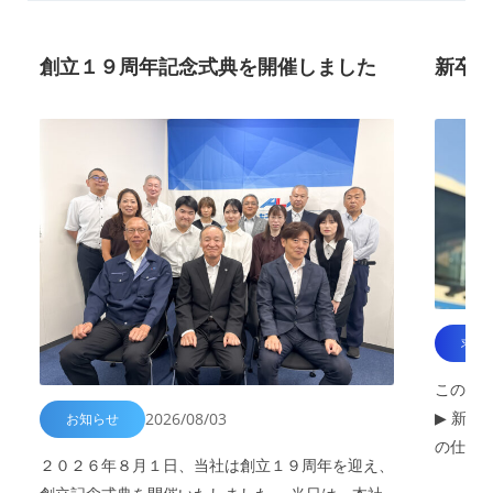
創立１９周年記念式典を開催しました
新卒
求人
このた
▶ 新卒
2026/08/03
お知らせ
の仕事
２０２６年８月１日、当社は創立１９周年を迎え、