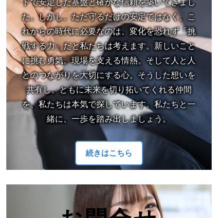
ドで安定した基盤と確かな信頼を築いてきまし
た。しかし、ただ守るだけの安定ではなく、こ
れからの時代に必要なのは、変化を恐れず「挑
戦する力」だと私たちは考えます。新しいこと
に挑む勇気。現場を支える情熱。そして人と人
とのつながりを大切にする心。そうした想いを
共有し、ともに未来を切り拓いてくれる仲間
を、私たちは本気で探しています。私たちと一
緒に、一歩を踏み出しましょう。
続きはこちら
お問合せ