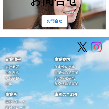
お問合せ
企業情報
事業案内
会社概要
住宅輸送事業
企業理念
重量物輸送事業
社長挨拶
食品輸送事業
沿革
航空便輸送事業
事業所
車両のご紹介
東北ブロック
磐越ブロック